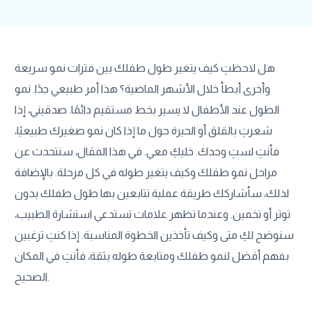
هل لاحظتِ كيف يتغير طول طفلك بين فترات نمو سريعة
وأخرى أبطأ خلال الأشهر الماضية؟ هذا أمر طبيعي جدًا. نمو
الطول عند الأطفال لا يسير بخط مستقيم دائمًا. صدقيني، إذا
شعرتِ بالقلق أو الحيرة حول ما إذا كان نمو صغيرك طبيعيًا،
فأنتِ لستِ وحدك. خليكِ معي. في هذا المقال، سنتحدث عن
مراحل نمو طفلك وكيف يتغير طوله في كل مرحلة. بالإضافة
لذلك، سأشاركك طريقة عملية تتابعين بها طول طفلك بدون
توتر أو تخمين. وعندما تظهر علامات تستدعي استشارة الطبيب،
سنوضح لكِ متى وكيف تأخذين الخطوة المناسبة. إذا كنتِ ترغبين
بفهم أفضل لنمو طفلك ومتابعة طوله بثقة، فأنتِ في المكان
الصحيح.