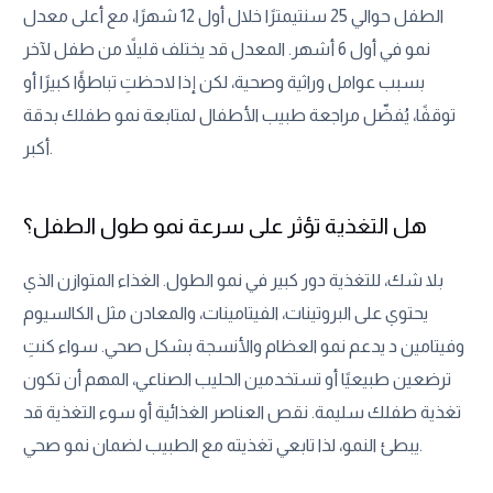
الطفل حوالي 25 سنتيمترًا خلال أول 12 شهرًا، مع أعلى معدل
نمو في أول 6 أشهر. المعدل قد يختلف قليلاً من طفل لآخر
بسبب عوامل وراثية وصحية، لكن إذا لاحظتِ تباطؤًا كبيرًا أو
توقفًا، يُفضّل مراجعة طبيب الأطفال لمتابعة نمو طفلك بدقة
أكبر.
هل التغذية تؤثر على سرعة نمو طول الطفل؟
بلا شك، للتغذية دور كبير في نمو الطول. الغذاء المتوازن الذي
يحتوي على البروتينات، الفيتامينات، والمعادن مثل الكالسيوم
وفيتامين د يدعم نمو العظام والأنسجة بشكل صحي. سواء كنتِ
ترضعين طبيعيًا أو تستخدمين الحليب الصناعي، المهم أن تكون
تغذية طفلك سليمة. نقص العناصر الغذائية أو سوء التغذية قد
يبطئ النمو، لذا تابعي تغذيته مع الطبيب لضمان نمو صحي.