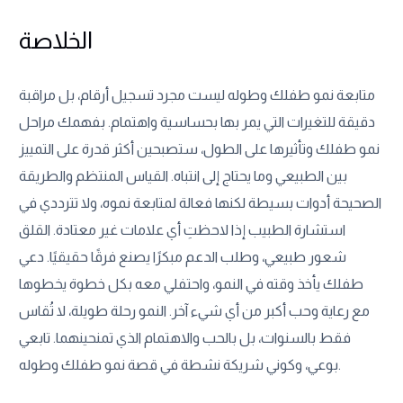
الخلاصة
متابعة نمو طفلك وطوله ليست مجرد تسجيل أرقام، بل مراقبة
دقيقة للتغيرات التي يمر بها بحساسية واهتمام. بفهمك مراحل
نمو طفلك وتأثيرها على الطول، ستصبحين أكثر قدرة على التمييز
بين الطبيعي وما يحتاج إلى انتباه. القياس المنتظم والطريقة
الصحيحة أدوات بسيطة لكنها فعالة لمتابعة نموه، ولا تترددي في
استشارة الطبيب إذا لاحظتِ أي علامات غير معتادة. القلق
شعور طبيعي، وطلب الدعم مبكرًا يصنع فرقًا حقيقيًا. دعي
طفلك يأخذ وقته في النمو، واحتفلي معه بكل خطوة يخطوها
مع رعاية وحب أكبر من أي شيء آخر. النمو رحلة طويلة، لا تُقاس
فقط بالسنوات، بل بالحب والاهتمام الذي تمنحينهما. تابعي
بوعي، وكوني شريكة نشطة في قصة نمو طفلك وطوله.