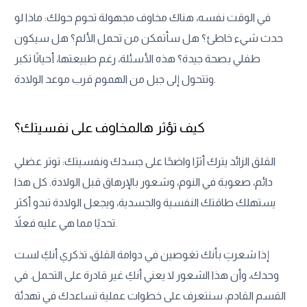
في الوقت نفسه، هناك مخاوف مجهولة تحوم حولك: ماذا لو
حدث شيء خاطئ؟ هل سأتمكن من تحمل الألم؟ هل سيكون
طفلي بصحة جيدة؟ هذه الأسئلة، رغم طبيعتها، أحيانًا تكبر
وتتحول إلى جبل من الهموم قرب موعد الولادة.
كيف تؤثر هالمخاوف على نفسيتك؟
القلق الزائد يترك أثرًا واضحًا على جسدك ونفسيتك: توتر عضلي
دائم، صعوبة في النوم، وشعور بالإرهاق قبل الولادة. كل هذا
يستهلك طاقتك النفسية والجسدية، ويجعل الولادة تبدو أكثر
تحديًا مما هي عليه فعلاً.
إذا شعرتِ بأنك تغوصين في دوامة القلق، تذكري أنكِ لست
وحدك، وأن هذا الشعور لا يعني أنكِ غير قادرة على التحمل. في
القسم القادم، سنتعرف على خطوات عملية تساعدك في تهدئة