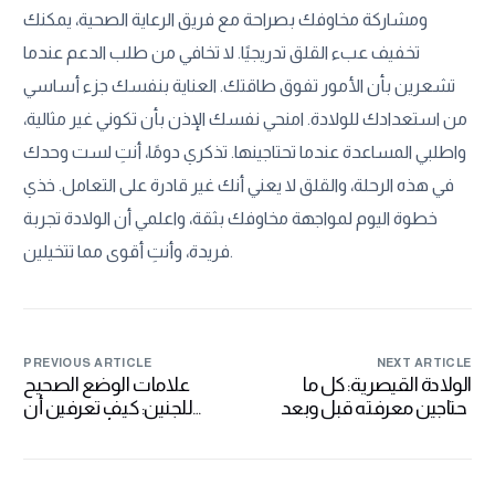
ومشاركة مخاوفك بصراحة مع فريق الرعاية الصحية، يمكنك
تخفيف عبء القلق تدريجيًا. لا تخافي من طلب الدعم عندما
تشعرين بأن الأمور تفوق طاقتك. العناية بنفسك جزء أساسي
من استعدادك للولادة. امنحي نفسك الإذن بأن تكوني غير مثالية،
واطلبي المساعدة عندما تحتاجينها. تذكري دومًا، أنتِ لست وحدك
في هذه الرحلة، والقلق لا يعني أنك غير قادرة على التعامل. خذي
خطوة اليوم لمواجهة مخاوفك بثقة، واعلمي أن الولادة تجربة
فريدة، وأنتِ أقوى مما تتخيلين.
PREVIOUS ARTICLE
NEXT ARTICLE
الولادة القيصرية: كل ما
علامات الوضع الصحيح
تحتاجين معرفته قبل وبعد
للجنين: كيف تعرفين أن
العملية
طفلك في أفضل وضع
للولادة