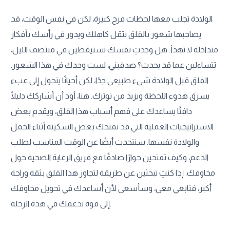
الولادة تجلب معها لحظات فرح كبيرة، لكن في نفس الوقت، قد
يصاحبها شعور بالقلق يثقل كاهلك ويدور في رأسك بأفكار
متداخلة لا تهدأ. هل وجدتِ نفسك تستيقظين في منتصف الليل،
تتساءلين عما قد يحدث؟ صدقيني، لست وحدك في هذا الشعور.
القلق قبل الولادة شيء طبيعي جدًا، لكن أحيانًا يتحول إلى عبء
يسرق هدوء اللحظة ويزيد من توترك. هنا، أود أن أشاركك دليلًا
دافئًا يساعدك على فهم أسباب هذا القلق، ويقدم بعض
الاستراتيجيات العملية التي قد تمنحك بعض السكينة أثناء الحمل
والولادة نفسها. سنتحدث أيضًا عن الوقت المناسب لطلب
الدعم، وكيف تفتحين حوارًا صادقًا مع فريق الرعاية الصحية حول
مخاوفك. إذا كنتِ تبحثين عن طريقة لتجاوز هذا القلق بثقة وراحة
أكبر، فتابعي معي، وسأسعى لأن أساعدك في تحويل مخاوفك
إلى قوة تدعمك في هذه الرحلة.