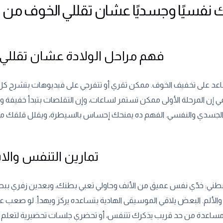
نفسيًا وجسديًا عشان تقللي الخوف من ا
فهم مراحل الولادة عشان تقللي
عد على تخفيف الخوف. ممكن تقري أو تتفرجي على فيديوهات بتشرح كل
مي إن المرحلة الأولى ممكن تستمر لساعات، وإن التقلصات بتبدأ خفيفة و
تمارين التنفس والا
بطني: خدّي نفس عميق من الأنف وحاولي تعبي بطنك، وبعدين زفري ببط
والألم. البعض يلاقي الموسيقى الهادية بتساعده يركز ويهدأ. لو صعب 