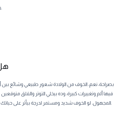
في الجزء الجاي، هشارك معاك بعض التقنيات العملية لتهدئة القلق في لحظات التوتر.
هل 
بصراحة، نعم، الخوف من الولادة شعور طبيعي وشائع بين أ
فيها ألم وتغييرات كبيرة، وده بيخلي التوتر والقلق متوقع
المجهول. لو الخوف شديد ومستمر لدرجة بيأثر على حياتك اليومية، من الأفضل تتكلمي مع طبيبك أو مستشار نفسي عشان تاخدي دعم إضافي.