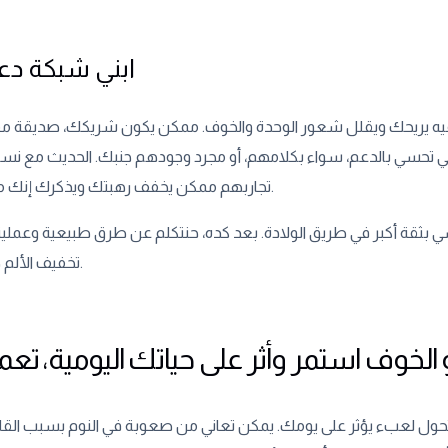
ابني شبكة دع
ريحك ويقلل شعور الوحدة والخوف. ممكن يكون شريكك، صديقة مقرب
ي تحسي بالدعم، سواء بكلامهم، أو مجرد وجودهم جنبك. الحديث مع نساء
تجاربهم ممكن يخفف رهبتك ويذكرك إنك مش لوحدك.
سي بثقة أكبر في طريق الولادة. بعد كده، حنتكلم عن طرق طبيعية وعملي
تخفيف الألم خلال الولادة.
 الخوف استمر وأثر على حياتك اليومية، تعمل
يتحول لعبء يؤثر على يومك. يمكن تعاني من صعوبة في النوم بسبب القلق