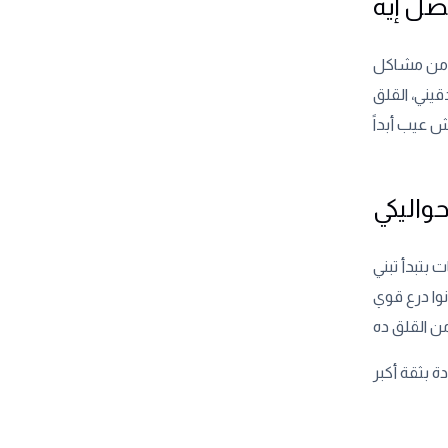
و من مشاكل
يني، القلق
اليكي
بتبدأ تبني
وا درع قوي