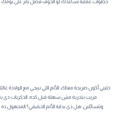
خطوات عملية تساعدك لو الخوف فضل يأثر على يومك وحي
خليني أكون صريحة معاك: الألم اللي بييجي مع الولادة غ
مريتِ بتجربة مش سهلة قبل كده. الذكريات دي 
وتتسائلين: هل دي بداية الألم الحقيقي؟ المجهول 