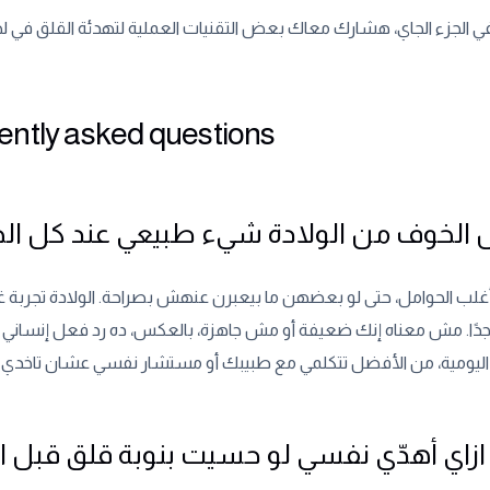
ently asked questions
الخوف من الولادة شيء طبيعي عند كل ال
غلب الحوامل، حتى لو بعضهن ما بيعبرن عنهش بصراحة. الولادة تجربة غ
ين جدًا. مش معناه إنك ضعيفة أو مش جاهزة، بالعكس، ده رد فعل إنساني 
ازاي أهدّي نفسي لو حسيت بنوبة قلق قبل ال