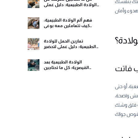
ثقتك بنفسك
الولادة الطبيعية: دليل عملي
ومريح
فهم ألم الولادة الطبيعية:
كيف تتعاملين معه بوعي
وهدوء
ولادة؟
تمارين الحمل للولادة
الطبيعية: دليل عملي لتحضير
جسمك ولحظات الولادة
الولادة الطبيعية بعد
 فاتت
القيصرية: كل ما تحتاجين
معرفته قبل اتخاذ القرار
بة، أو حتى
مش واضحة،
اه قلق وشك