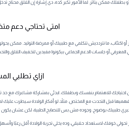
امتى تحتاجي دعم م
أو اكتئاب، ما تتردديش تتكلمي مع طبيبك أو ممرضة التوليد. ممكن يحول
ازاي تطلبي الم
تياجك للاهتمام بنفسك وبطفلك. ابدئي بمشاركة مشاعرك مع حد تثق
ها قبل التحدث مع المختص. مثلاً، لو أفكار الولادة سيطرت عليك ل