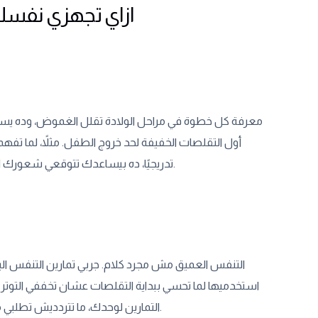
ازاي تجهزي نفسك 
معرفة كل خطوة في مراحل الولادة تقلل الغموض، وده يسا
أول التقلصات الخفيفة لحد خروج الطفل. مثلاً، لما تفه
تدريجيًا، ده بيساعدك تتوقعي شعورك الجسدي والنفسي. الفهم ده يمنحك إحساس بالسيطرة، ويقلل قلقك من المجهول.
التنفس العميق مش مجرد كلام. جربي تمارين التنفس ال
استخدميها لما تحسي ببداية التقلصات عشان تخففي التوتر 
التمارين لوحدك، ما تتردديش تطلبي مساعدة من حد قريب يذكرك تتنفس، أو تحضري جلسات تحضيرية لتعلم التقنيات دي.