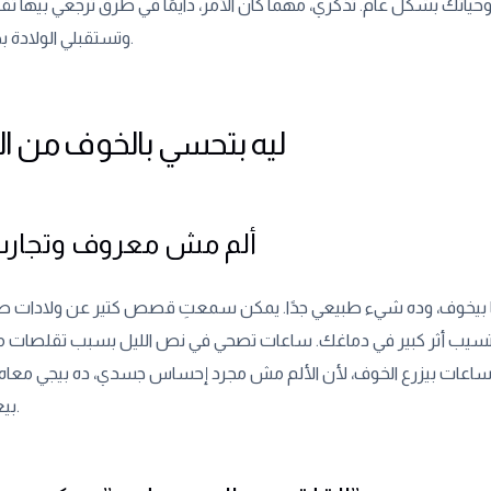
اتك بشكل عام. تذكري، مهما كان الأمر، دايمًا في طرق ترجعي بيها 
وتستقبلي الولادة بهدوء وأمان.
ليه بتحسي بالخوف من ال
ألم مش معروف وتجارب
البًا بيخوف، وده شيء طبيعي جدًا. يمكن سمعتِ قصص كتير عن ولادات صع
بتسيب أثر كبير في دماغك. ساعات تصحي في نص الليل بسبب تقلصات 
ده ساعات بيزرع الخوف، لأن الألم مش مجرد إحساس جسدي، ده بيجي مع
بيغوص جواك.