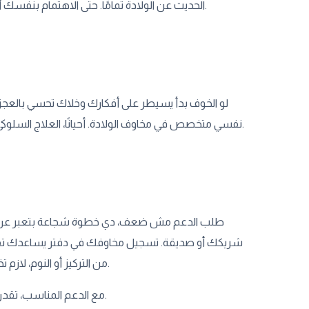
الحديث عن الولادة تمامًا. حتى الاهتمام بنفسك أو بطفلك ممكن يتأثر. لما الأمور تكبر كده، دي إشارة إن القلق محتاج تدخل ومساعدة.
لو الخوف بدأ يسيطر على أفكارك وخلاك تحسي بالعجز 
نفسي متخصص في مخاوف الولادة. أحيانًا، العلاج السلوكي المعرفي أو جلسات الدعم الجماعي بيكونوا مفيدين لتخفيف القلق والتحضير النفسي.
طلب الدعم مش ضعف، دي خطوة شجاعة بتعبر عن اح
شريكك أو صديقة. تسجيل مخاوفك في دفتر يساعدك تفهمي
من التركيز أو النوم، لازم تخبري طبيبك بوضوح. وجوده مش بس للنصايح الطبية، لكن عشان يكون جنبك نفسياً.
مع الدعم المناسب، تقدر تحولي خوفك لاستعداد حقيقي، وده يخلي تجربة الولادة أقل رعبًا وأسهل في التحكم.