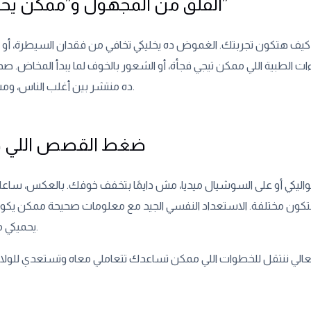
القلق من المجهول و”ممكن يحصل إيه”
كيف هتكون تجربتك. الغموض ده يخليكي تخافي من فقدان السيطرة، أ
الطبية اللي ممكن تيجي فجأة، أو الشعور بالخوف لما يبدأ المخاض. صدق
ده منتشر بين أغلب الناس، ومش عيب أبداً.
ضغط القصص اللي حو
ليكي أو على السوشيال ميديا، مش دايمًا بتخفف خوفك. بالعكس، ساعات 
كون مختلفة. الاستعداد النفسي الجيد مع معلومات صحيحة ممكن يكون
يحميكي من القلق ده.