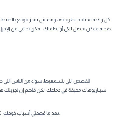
كل ولادة مختلفة بطريقتها، ومحدش يقدر يتوقع بالضبط 
صحية ممكن تحصل ليكي أو لطفلك. يمكن تخافي من الإجراءات 
القصص اللي بتسمعيها، سواء من الناس اللي حوا
سيناريوهات مخيفة في دماغك. لكن فاهم إن تجربتك هت
بعد ما فهمتي أسباب خوفك، تعالي ننتقل للخطوات اللي ممكن تساعدك تتعاملي معاه وتستعدي للولادة بثقة أكبر.