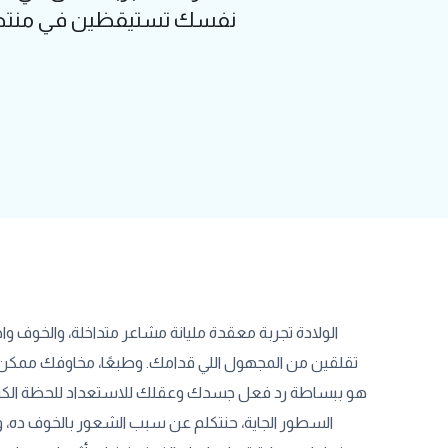
نفسك تستيقظين في منتصف ال
الولادة تجربة معقدة مليانة مشاعر متداخلة، والخوف وا
تقلقين من المجهول اللي قدامك. وطبعًا، مخاوفك ممك
هو ببساطة رد فعل جسدك وعقلك للاستعداد للحظة الكبيرة
السطور الجاية، حنتكلم عن سبب الشعور بالخوف ده، و