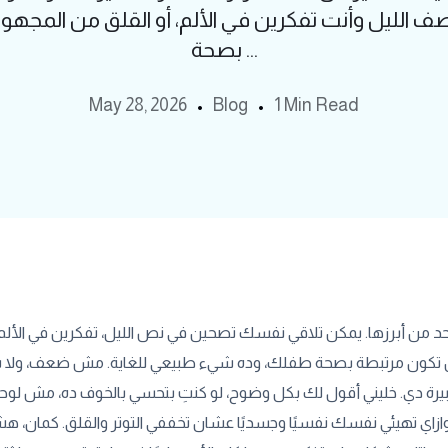
ليل وأنت تفكرين في الألم، أو القلق من المجهول،
بصحة ...
May 28, 2026
Blog
1 Min Read
حد من أبرزها. يمكن تلاقي نفسك تصحين في نص الليل، تفكرين في الألم ا
ن تكون مرتبطة بصحة طفلك، وده شيء طبيعي للغاية. مش ضعف، ولا 
 دي. خليني أقول لك بكل وضوح، لو كنتِ بتحسي بالخوف ده، مش لوحدك
ازاي تهيئي نفسك نفسيًا وجسديًا عشان تخففي التوتر والقلق. كمان، 