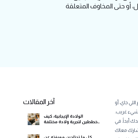
 أو حتى المخاوف المتعلقة
آخر المقالات
للي جاي، أو
شيء غريب.
الولادة الإيجابية: كيف
 أبداً. في
تخططين لتجربة ولادة مختلفة
وهادئة
هشارك معاك
كل ما تحتاجين معرفته عن