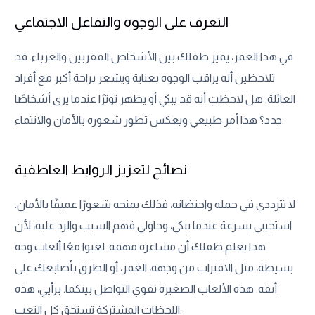
التعرف على الوجوه والتفاعل الاجتماعي
في هذا العمر، يميز طفلك بين الأشخاص المقربين والغرباء. قد
تلاحظين أنه يراقب الوجوه بعناية ويشعر براحة أكبر مع أفراد
العائلة. هل لاحظتِ أنه قد يبكي أو يظهر توترًا عندما يرى أشخاصًا
جدد؟ هذا أمر طبيعي ويعكس تطور شعوره بالأمان والانتماء.
نصائح لتعزيز الروابط العاطفية
لا تترددي في حمله واحتضانه، فذلك يمنحه شعورًا عميقًا بالأمان.
استجيبي بسرعة عندما يبكي، وحاولي فهم السبب والرد عليه، لأن
هذا يعلم طفلك أن مشاعره مهمة. لعبوا معًا ألعاب وجه
بسيطة، مثل الاقتراب من وجهه، الغمز، أو الطرق بأصابعك على
أنفه. هذه الألعاب الصغيرة تقوي التواصل بينكما. برأيي، هذه
اللحظات المشتركة تستحق كل التعب.