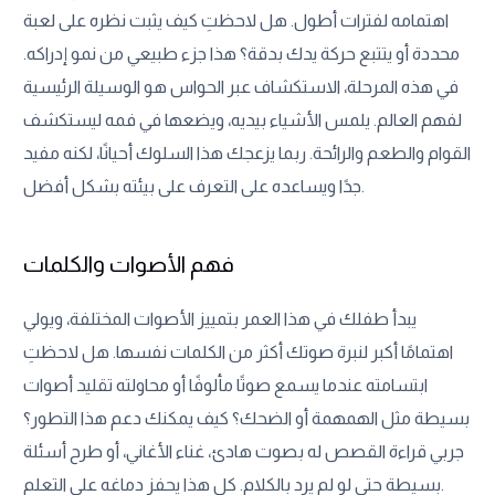
اهتمامه لفترات أطول. هل لاحظتِ كيف يثبت نظره على لعبة
محددة أو يتتبع حركة يدك بدقة؟ هذا جزء طبيعي من نمو إدراكه.
في هذه المرحلة، الاستكشاف عبر الحواس هو الوسيلة الرئيسية
لفهم العالم. يلمس الأشياء بيديه، ويضعها في فمه ليستكشف
القوام والطعم والرائحة. ربما يزعجك هذا السلوك أحيانًا، لكنه مفيد
جدًا ويساعده على التعرف على بيئته بشكل أفضل.
فهم الأصوات والكلمات
يبدأ طفلك في هذا العمر بتمييز الأصوات المختلفة، ويولي
اهتمامًا أكبر لنبرة صوتك أكثر من الكلمات نفسها. هل لاحظتِ
ابتسامته عندما يسمع صوتًا مألوفًا أو محاولته تقليد أصوات
بسيطة مثل الهمهمة أو الضحك؟ كيف يمكنك دعم هذا التطور؟
جربي قراءة القصص له بصوت هادئ، غناء الأغاني، أو طرح أسئلة
بسيطة حتى لو لم يرد بالكلام. كل هذا يحفز دماغه على التعلم.