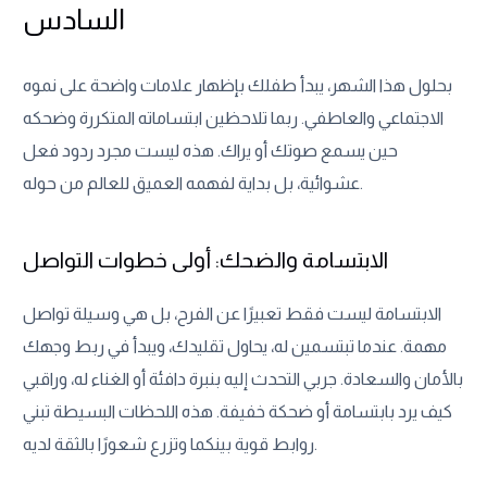
السادس
بحلول هذا الشهر، يبدأ طفلك بإظهار علامات واضحة على نموه
الاجتماعي والعاطفي. ربما تلاحظين ابتساماته المتكررة وضحكه
حين يسمع صوتك أو يراك. هذه ليست مجرد ردود فعل
عشوائية، بل بداية لفهمه العميق للعالم من حوله.
الابتسامة والضحك: أولى خطوات التواصل
الابتسامة ليست فقط تعبيرًا عن الفرح، بل هي وسيلة تواصل
مهمة. عندما تبتسمين له، يحاول تقليدك، ويبدأ في ربط وجهك
بالأمان والسعادة. جربي التحدث إليه بنبرة دافئة أو الغناء له، وراقبي
كيف يرد بابتسامة أو ضحكة خفيفة. هذه اللحظات البسيطة تبني
روابط قوية بينكما وتزرع شعورًا بالثقة لديه.