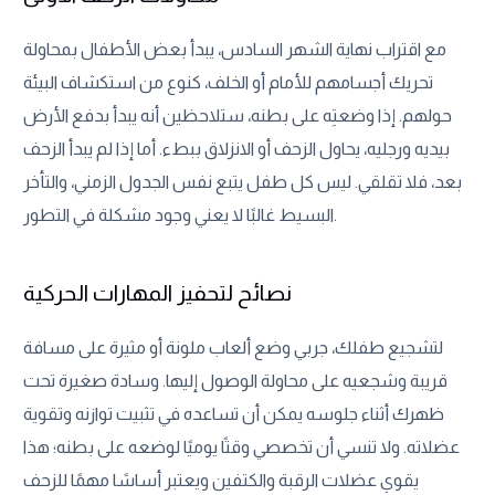
مع اقتراب نهاية الشهر السادس، يبدأ بعض الأطفال بمحاولة
تحريك أجسامهم للأمام أو الخلف، كنوع من استكشاف البيئة
حولهم. إذا وضعتِه على بطنه، ستلاحظين أنه يبدأ بدفع الأرض
بيديه ورجليه، يحاول الزحف أو الانزلاق ببطء. أما إذا لم يبدأ الزحف
بعد، فلا تقلقي. ليس كل طفل يتبع نفس الجدول الزمني، والتأخر
البسيط غالبًا لا يعني وجود مشكلة في التطور.
نصائح لتحفيز المهارات الحركية
لتشجيع طفلك، جربي وضع ألعاب ملونة أو مثيرة على مسافة
قريبة وشجعيه على محاولة الوصول إليها. وسادة صغيرة تحت
ظهرك أثناء جلوسه يمكن أن تساعده في تثبيت توازنه وتقوية
عضلاته. ولا تنسي أن تخصصي وقتًا يوميًا لوضعه على بطنه؛ هذا
يقوي عضلات الرقبة والكتفين ويعتبر أساسًا مهمًا للزحف