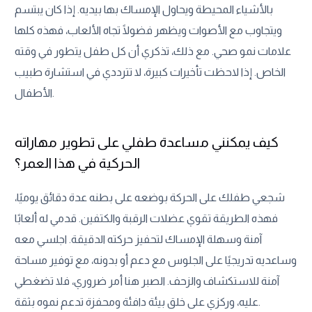
بالأشياء المحيطة ويحاول الإمساك بها بيديه. إذا كان يبتسم
ويتجاوب مع الأصوات ويظهر فضولًا تجاه الألعاب، فهذه كلها
علامات نمو صحي. مع ذلك، تذكري أن كل طفل يتطور في وقته
الخاص. إذا لاحظت تأخيرات كبيرة، لا تترددي في استشارة طبيب
الأطفال.
كيف يمكنني مساعدة طفلي على تطوير مهاراته
الحركية في هذا العمر؟
شجعي طفلك على الحركة بوضعه على بطنه عدة دقائق يوميًا،
فهذه الطريقة تقوي عضلات الرقبة والكتفين. قدمي له ألعابًا
آمنة وسهلة الإمساك لتحفيز حركته الدقيقة. اجلسي معه
وساعديه تدريجيًا على الجلوس مع دعم أو بدونه، مع توفير مساحة
آمنة للاستكشاف والزحف. الصبر هنا أمر ضروري، فلا تضغطي
عليه، وركزي على خلق بيئة دافئة ومحفزة تدعم نموه بثقة.