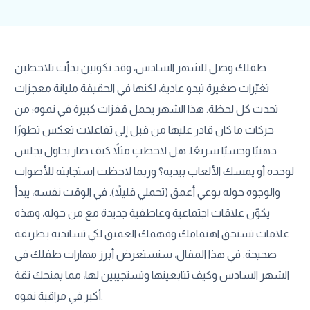
طفلك وصل للشهر السادس، وقد تكونين بدأت تلاحظين
تغيّرات صغيرة تبدو عادية، لكنها في الحقيقة مليانة معجزات
تحدث كل لحظة. هذا الشهر يحمل قفزات كبيرة في نموه؛ من
حركات ما كان قادر عليها من قبل إلى تفاعلات تعكس تطورًا
ذهنيًا وحسيًا سريعًا. هل لاحظتِ مثلاً كيف صار يحاول يجلس
لوحده أو يمسك الألعاب بيديه؟ وربما لاحظت استجابته للأصوات
والوجوه حوله بوعي أعمق (تحملي قليلاً). في الوقت نفسه، يبدأ
يكوّن علاقات اجتماعية وعاطفية جديدة مع من حوله، وهذه
علامات تستحق اهتمامك وفهمك العميق لكي تسانديه بطريقة
صحيحة. في هذا المقال، سنستعرض أبرز مهارات طفلك في
الشهر السادس وكيف تتابعينها وتستجيبين لها، مما يمنحك ثقة
أكبر في مراقبة نموه.