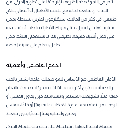
تأخر في النمو؟ هذه الظروف تؤثر حتمًا على تطوره الحركي. من
الضروري متابعة الحالة مع طبيب الأطفال أو أخصائي علاج
طبيعي. في كثير من الحالات، سيقترحون تمارين بسيطة يمكن
ممارستها في المنزل، مثل تحريك الأطراف بلطف أو تشجيعه
على حمل أشياء خفيفة. نصيحتي لك: لا تستعجلي النتائج، فكل
طفل يتعلم على وتيرته الخاصة.
الدعم العاطفي وأهميته
الأمان العاطفي هو الأساس لنمو طفلك. عندما يشعر بالحب
والطمأنينة، يكون أكثر استعدادًا لتجربة حركات جديدة والتعلم
منها. مثلاً، تشجيعك المستمر وابتسامتك حين يحاول المشي أو
الزحف يعزز ثقته بنفسه. وإذا لاحظتِ عليه توترًا أو قلقًا، تنفسي
بعمق وأعطيه وقتًا إضافيًا بدون ضغط.
فهمك لهذه العوامل يساعدك على دعم نمو طفلك الحركي