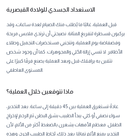
الاستعداد الجسدي للولادة القيصرية
قبل العملية، غالبًا ما يُطلب منك الصيام لعدة ساعات، وقد
يركبون قسطرة لتفريغ المثانة. نصيحتي أن ترتدي ملابس مريحة
وفضفاضة يوم العملية، وتتجنبي مستحضرات التجميل وطلاء
الأظافر. لا تنسي إزالة الحُلي والمجوهرات. كما أن وجود شخص
تثقين به يرافقك قبل وبعد العملية يصنع فرقًا كبيرًا على
المستوى العاطفي.
ماذا تتوقعين خلال العملية؟
عادةً تستغرق العملية بين 45 دقيقة إلى ساعة. بعد التخدير،
سواء نصفي أو كلي، يبدأ الطبيب بشق البطن ثم الرحم لإخراج
الطفل. معظم الأمهات يشعرن بالضغط أكثر من الألم، لأن
التخدير يمنع الألم تمامًا. بعد ذلك، يُخاط الطبيب الجرح، وهذه