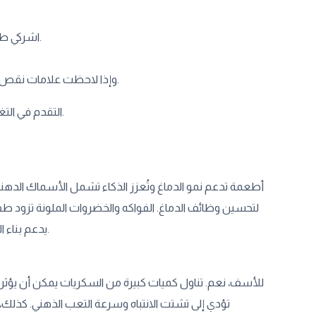
اشركي طفلك في تحضير الوجبات، فالكثير من الأطفال ينجذبون لتجربة أكل صنعوه بأنفسهم.
وإذا لاحظت علامات نقص واضحة مثل التعب المستمر أو ضعف التركيز، لا تترددي في استشارة طبيب الأطفال.
التقدم في التغذية يحدث تدريجيًا، وأي خطوة صغيرة للأفضل تحدث فرقًا كبيرًا في ذكاء ونمو طفلك.
لتحسين وظائف الدماغ. الفواكه والخضروات الملونة تزود طفل
يدعم بناء الأنسجة العصبية. دمج هذه الأطعمة في نظام طفلك يعزز تركيزه وقدرته على التعلم.
للأسف، نعم. تناول كميات كبيرة من السكريات يمكن أن يؤثر س
تؤدي إلى تشتت الانتباه وسرعة التعب الذهني. كذلك