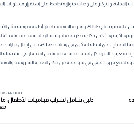
ى عليه نمو دماغ طفلك وقدراته الذهنية. باختيار أطعمة يومية مثل الأس
دعمين تركيزه وذاكرته وتحرّكين ذكاءه بطريقة ملموسة. الرحلة ليست سهلة دائمً
ة هما المفتاح. خذي لحظة لتفكري في وجبات طفلك، جربي إدخال خيارات ص
إذا شعرتِ بالحيرة. كل لقمة صحية تقدميها هي استثمار في مستقبله الذ
OUS ARTICLE
ده
دليل شامل لشراب فيتامينات الأطفال: ما ت
معر