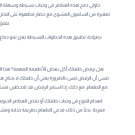
حاولي دمج هذه العناصر في وجبات بسيطة وسهلة الت
صغيرة من السلمون المشوي مع خضار مطهوة على البخار، و
تقليل الأطعمة السريعة أو المصنعة لأنها غالبًا تفتقر للمغذيات التي يحتاجها دماغ طفلك.
بصراحة، تطبيق هذه الخطوات البسيطة يعزز نمو دما
تنسي أن الرفض ليس بالضرورة يعني أن طفلك لا يحتاج هذه 
مع الطعام. مع ذلك، إذا استمر الرفض، قد تلاحظين مشاكل في التركيز والذاكرة بسبب نقص الحديد، وهو مرتبط فعلًا بقدرات الحفظ والانتباه.
انعدام التنوع في وجبات طفلك أو نقص العناصر الحيو
مفرط. بدلًا من ذلك، قدمي الطعام بطريقة جذابة ومش