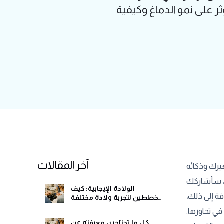
 على نمو الدماغ وكيفية
آخر المقالات
يرك وذكائه
ل، سأشاركك
الولادة الإيجابية: كيف
فة إلى ذلك،
تخططين لتجربة ولادة مختلفة
وهادئة
ي تجاوزها.
كل ما تحتاجين معرفته عن