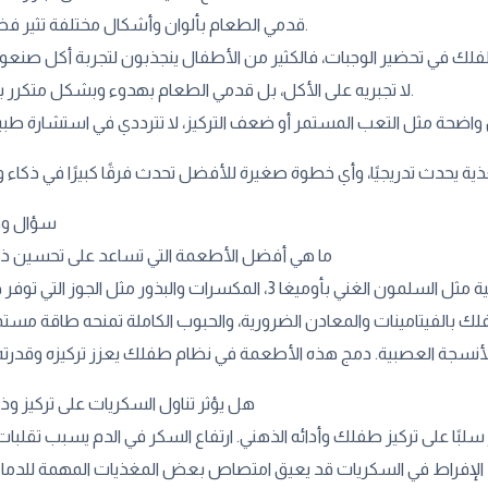
قدمي الطعام بألوان وأشكال مختلفة تثير فضول طفلك.
لا تجبريه على الأكل، بل قدمي الطعام بهدوء وبشكل متكرر بدون ضغط.
سؤال وج
ما هي أفضل الأطعمة التي تساعد على تحسين ذ
أطعمة تدعم نمو الدماغ وتُعزز الذكاء تشمل الأسماك الدهنية مثل السلمون الغني بأوميغا 3، المكسرات والبذور 
ك بالفيتامينات والمعادن الضرورية، والحبوب الكاملة تمنحه طاقة مستمر
هل يؤثر تناول السكريات على تركيز وذ
لبًا على تركيز طفلك وأدائه الذهني. ارتفاع السكر في الدم يسبب تقلبا
، الإفراط في السكريات قد يعيق امتصاص بعض المغذيات المهمة للدماغ