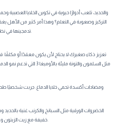
التركيز وصعوبة في التعلم؟ وهذا أمر كثير من الأهل يغفل
تدمجينها في نظام طفلك الغذائي، أنتِ لا تبنين جسدًا صحيًا فقط، بل تدعمين أيضًا نمو دماغه وذكائه.
تعزيز ذكاء صغيرك لا يحتاج لأن يكون معقدًا أو مكلفًا. 
الخضروات الورقية مثل السبانخ والكرنب غنية بالحديد
خفيفة مع زيت الزيتون وعصير الليمون. كثير من الأطفال الذين يرفضون الخضروات يرحبون بها بهذه الطريقة.