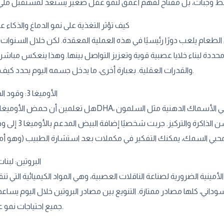
كيف تؤثر التغذية على نمو الدماغ والذكاء 
طعام يلعب دورًا رئيسيًا في هذه العملية المعقدة. لكن خلال السنوات ا
محددة لبناء خلايا عصبية قوية وتعزيز التواصل بينها. وهذا ينعكس مباشرة
والقدرات العقلية. بعبارة أخرى، ما يدخل جسمه اليوم يحدد كيف سيفكر غدًا.
الأوميغا 3: وقود الدماغ الذهبي
والسردين. هذا الحمض يساعد على نمو الخلايا ا
البروتين: لبنا
أمينية الضرورية لصناعة الناقلات العصبية، وهي المواد الكيميائية التي تن
سوداني، كلها مصادر ممتازة. التنويع بين مصادر البروتين خلال اليوم يسا
جميع احتياجات نمو عقل طفلك.