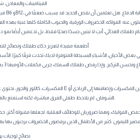
الفيتامينات والمعادن: ش
فيتامينات مثل B6 وB12، و
ون عنه. الفواكه، الخضروات الورقية، والحبوب الكاملة كلها غنية بهذه الع
أطعمة مفيدة لتعزيز ذكاء طفلك ونصائح للتغذ
في بعض الأحيان، الأشياء البسيطة المتوفرة لديك تحدث فرقًا كبيرًا. الأس
مثل السلمون والتونة 
المكسرات، كاللوز والجوز، تحتوي على فيتامين E ومضادات أكسدة تحمي خلايا الدماغ. جربت شخصيًا طح
الشوفان. لم يلاحظ طفلي الفرق مباشرة، لكنه استمتع بالفوائد الصحية.
 وحمض الفوليك، وهما ضروريان للوظائف العقلية. لجعلها مقبولة أكثر،
نصائح لوجبات يو