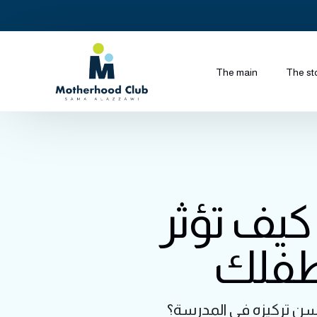
The main
The st
 كيف تؤثر
طفلك
سن تركيزه في المدرسة؟