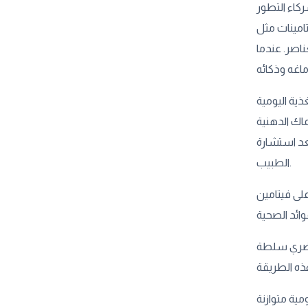
ركاء التطور
الحديد، تلعب أدوارًا حيوية في تكوين الخلايا العصبية وحماية الدماغ. هل تعلمين أن نقص الحديد قد يسبب ضعفًا في
ناصر. عندما
ية اليومية
ماك الدهنية
مليئة بالأوميغا 3 التي تدعم نمو الدماغ وتحسن التركيز. وإذا رفض طفلك السمك، جربي مكملات الأوميغا 3 بعد استشارة
الطبيب.
ن المكسرات وإضافتها إلى الزبادي أو
 حضري سلطة
مية متوازنة