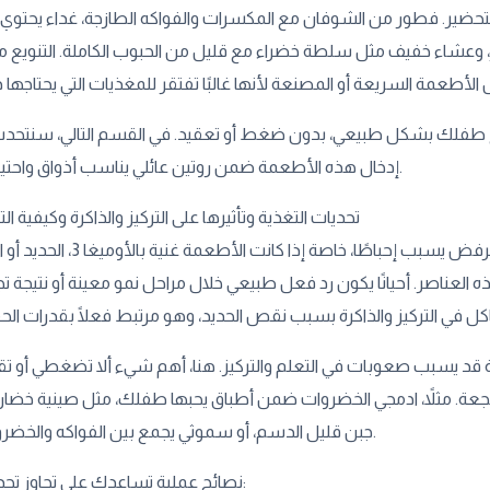
حضير. فطور من الشوفان مع المكسرات والفواكه الطازجة، غداء يحتو
عشاء خفيف مثل سلطة خضراء مع قليل من الحبوب الكاملة. التنويع م
غ طفلك بشكل طبيعي، بدون ضغط أو تعقيد. في القسم التالي، سنتحد
إدخال هذه الأطعمة ضمن روتين عائلي يناسب أذواق واحتياجات الجميع.
تحديات التغذية وتأثيرها على التركيز والذاكرة وكيفية ا
هل يرفض طفلك أكل بعض الأطعمة المهمة؟ هذا الرفض يسبب إحباطً
العناصر. أحيانًا يكون رد فعل طبيعي خلال مراحل نمو معينة أو نتيجة ت
ية قد يسبب صعوبات في التعلم والتركيز. هنا، أهم شيء ألا تضغطي أو 
جعة. مثلاً، ادمجي الخضروات ضمن أطباق يحبها طفلك، مثل صينية خضا
جبن قليل الدسم، أو سموثي يجمع بين الفواكه والخضروات الطازجة.
نصائح عملية تساعدك على تجاوز تحديات التغذية: