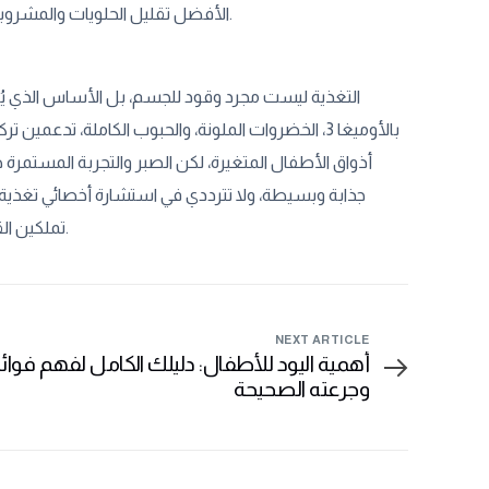
الأفضل تقليل الحلويات والمشروبات المحلاة، والتركيز على وجبات متوازنة تحافظ على استقرار مستويات السكر في الدم.
التغذية ليست مجرد وقود للجسم، بل الأساس الذي يُبن
بالأوميغا 3، الخضروات الملونة، والحبوب الكاملة، ت
أذواق الأطفال المتغيرة، لكن الصبر والتجربة المستمر
جذابة وبسيطة، ولا تترددي في استشارة أخصائي تغذية 
تملكين القوة لصنع فرق حقيقي في نمو عقله من خلال التغذية المدروسة والاهتمام المستمر.
NEXT ARTICLE
أهمية اليود للأطفال: دليلك الكامل لفهم فوائ
وجرعته الصحيحة