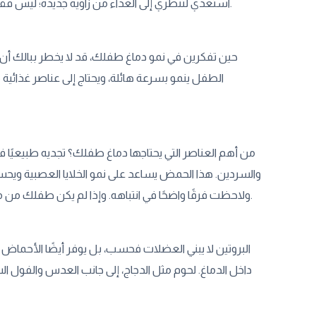
استعدي لتنظري إلى الغذاء من زاوية جديدة؛ ليس فقط وجبات، بل مفتاح لفهم أعمق لنمو عقل صغير يستعد لمستقبل مليء بالتحديات.
حين تفكرين في نمو دماغ طفلك، قد لا يخطر ببالك أن ال
الطفل ينمو بسرعة هائلة، ويحتاج إلى عناصر غذائية 
ولاحظت فرقًا واضحًا في انتباهه. وإذا لم يكن طفلك من محبي السمك، يمكنك التفكير في مكملات بعد استشارة الطبيب (وهو أمر مهم حقًا).
البروتين لا يبني العضلات فحسب، بل يوفر أيضًا الأحماض ال
داخل الدماغ. لحوم مثل الدجاج، إلى جانب العدس والفول ال