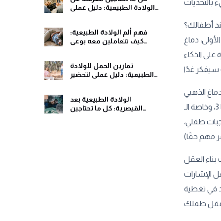
الولادة الطبيعية: دليل عملي
ومريح
عند أطفالك؟
فهم ألم الولادة الطبيعية:
لأولى، دماغ
كيف تتعاملين معه بوعي
وهدوء
 على الذكاء
تمارين الحمل للولادة
الطبيعية: دليل عملي لتحضير
جسمك ولحظات الولادة
الولادة الطبيعية بعد
هل تعلمين أن حمض الأوميغا 3، وخاصة الـDHA، من أهم العناصر التي يحتاجها دماغ طفلك؟ تجديه طبيعيًا في الأسماك الدهنية مثل السلمون
القيصرية: كل ما تحتاجين
معرفته قبل اتخاذ القرار
لعصبية ويحسن الذاكرة والتركيز. جربت شخصيًا إضافة البيض المدعم بالأوميغا 3 إلى وجبات طفلي،
ت بناء العقل
قل الإشارات
عد في تغطية