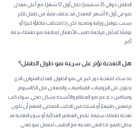
الطفل حوالي 25 سنتيمترًا خلال أول 12 شهرًا، مع أعلى معدل
نمو في أول 6 أشهر. المعدل قد يختلف قليلاً من طفل لآخر
بسبب عوامل وراثية وصحية، لكن إذا لاحظتِ تباطؤًا كبيرًا أو
توقفًا، يُفضّل مراجعة طبيب الأطفال لمتابعة نمو طفلك بدقة
أكبر.
هل التغذية تؤثر على سرعة نمو طول الطفل؟
بلا شك، للتغذية دور كبير في نمو الطول. الغذاء المتوازن الذي
يحتوي على البروتينات، الفيتامينات، والمعادن مثل الكالسيوم
وفيتامين د يدعم نمو العظام والأنسجة بشكل صحي. سواء كنتِ
ترضعين طبيعيًا أو تستخدمين الحليب الصناعي، المهم أن تكون
تغذية طفلك سليمة. نقص العناصر الغذائية أو سوء التغذية قد
يبطئ النمو، لذا تابعي تغذيته مع الطبيب لضمان نمو صحي.