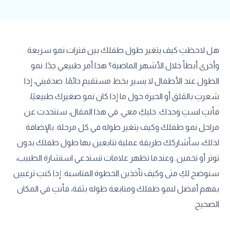
هل لاحظتِ كيف يتغير طول طفلك بين فترات نمو سريعة
وأخرى أبطأ خلال الأشهر الماضية؟ هذا أمر طبيعي جدًا. نمو
الطول عند الأطفال لا يسير بخط مستقيم دائمًا. صدقيني، إذا
شعرتِ بالقلق أو الحيرة حول ما إذا كان نمو صغيرك طبيعيًا،
فأنتِ لستِ وحدك. خليكِ معي. في هذا المقال، سنتحدث عن
مراحل نمو طفلك وكيف يتغير طوله في كل مرحلة. بالإضافة
لذلك، سأشاركك طريقة عملية تتابعين بها طول طفلك بدون
توتر أو تخمين. وعندما تظهر علامات تستدعي استشارة الطبيب،
سنوضح لكِ متى وكيف تأخذين الخطوة المناسبة. إذا كنتِ ترغبين
بفهم أفضل لنمو طفلك ومتابعة طوله بثقة، فأنتِ في المكان
الصحيح.