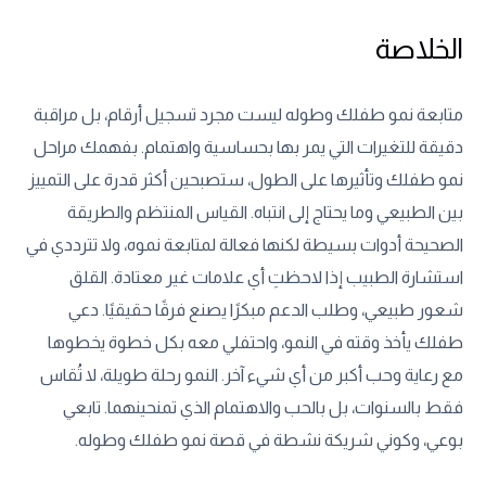
الخلاصة
متابعة نمو طفلك وطوله ليست مجرد تسجيل أرقام، بل مراقبة
دقيقة للتغيرات التي يمر بها بحساسية واهتمام. بفهمك مراحل
نمو طفلك وتأثيرها على الطول، ستصبحين أكثر قدرة على التمييز
بين الطبيعي وما يحتاج إلى انتباه. القياس المنتظم والطريقة
الصحيحة أدوات بسيطة لكنها فعالة لمتابعة نموه، ولا تترددي في
استشارة الطبيب إذا لاحظتِ أي علامات غير معتادة. القلق
شعور طبيعي، وطلب الدعم مبكرًا يصنع فرقًا حقيقيًا. دعي
طفلك يأخذ وقته في النمو، واحتفلي معه بكل خطوة يخطوها
مع رعاية وحب أكبر من أي شيء آخر. النمو رحلة طويلة، لا تُقاس
فقط بالسنوات، بل بالحب والاهتمام الذي تمنحينهما. تابعي
بوعي، وكوني شريكة نشطة في قصة نمو طفلك وطوله.