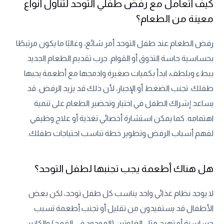
كيف أتعامل مع رفض طفلي التوحد لتناول أنواع
معينة من الطعام؟
رفض الطعام عند طفل التوحد أمر شائع، وغالبًا ما يكون مرتبطًا
بحساسية حاسة التذوق أو القوام. جرب تقديم الطعام الجديد
ببطء وبلطف، ابدأ بكميات صغيرة وادمجها مع أطعمة يحبها
طفلك. تجنب الضغط أو الإجبار، لأن ذلك قد يزيد الرفض. قد
يساعد إشراك الطفل في اختيار وتحضير الطعام على تنمية
اهتمامه. كما يمكن استشارة أخصائي تغذية أو علاج وظيفي
لفهم أسباب الرفض وتطوير خطة تناسب احتياجات طفلك.
هل هناك أطعمة يجب تجنبها لطفل التوحد؟
لا يوجد نظام غذائي واحد يناسب كل طفل توحد، لكن بعض
الأطفال قد يستفيدون من تقليل أو تجنب أطعمة تسبب
حساسية أو تهيج مثل الغلوتين (الموجود في القمح) والكازين