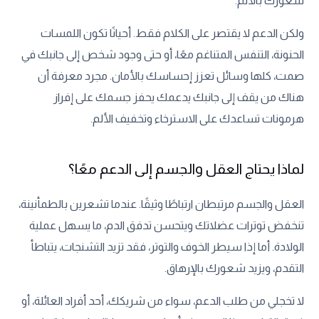
شعورك بالألم.
ولكن الدعم لا يقتصر على الكلام فقط. أحيانًا تكون اللمسات
الحنونة، التنفس المتناغم معًا، أو حتى وجود شخص إلى جانبك في
صمت، كلها وسائل تعزز إحساسك بالأمان. مجرد معرفة أن
هناك من يقف إلى جانبك يدعمك يحفز جسمك على إفراز
هرمونات تساعدك على الاسترخاء وتخفيف الألم.
لماذا يحتاج العقل والجسم إلى الدعم معًا؟
العقل والجسم مرتبطان ارتباطًا وثيقًا. عندما تشعرين بالطمأنينة،
تنخفض توترات عضلاتك ويتحسن تدفق الدم، ما يسهل عملية
الولادة. أما إذا سيطر الخوف والتوتر، فقد تزيد التشنجات، يتباطأ
التقدم، ويزيد شعورك بالإرهاق.
لا تخجلي من طلب الدعم، سواء من شريكك، أحد أفراد العائلة، أو