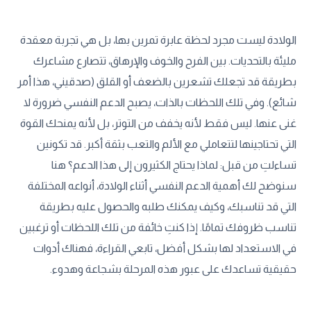
الولادة ليست مجرد لحظة عابرة تمرين بها، بل هي تجربة معقدة
مليئة بالتحديات. بين الفرح والخوف والإرهاق، تتصارع مشاعرك
بطريقة قد تجعلك تشعرين بالضعف أو القلق (صدقيني، هذا أمر
شائع). وفي تلك اللحظات بالذات، يصبح الدعم النفسي ضرورة لا
غنى عنها. ليس فقط لأنه يخفف من التوتر، بل لأنه يمنحك القوة
التي تحتاجينها لتتعاملي مع الألم والتعب بثقة أكبر. قد تكونين
تساءلتِ من قبل: لماذا يحتاج الكثيرون إلى هذا الدعم؟ هنا
سنوضح لك أهمية الدعم النفسي أثناء الولادة، أنواعه المختلفة
التي قد تناسبك، وكيف يمكنك طلبه والحصول عليه بطريقة
تناسب ظروفك تمامًا. إذا كنتِ خائفة من تلك اللحظات أو ترغبين
في الاستعداد لها بشكل أفضل، تابعي القراءة، فهناك أدوات
حقيقية تساعدك على عبور هذه المرحلة بشجاعة وهدوء.