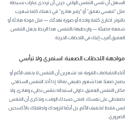
السهل أن تنسي التنفس الواعي. جربي أن ترددي عبارات بسيطة
مثل “تنفسي بعمق” أو “زفير هادئ” في ذهنك كلما شعرتِ
بالتوتر. اختاري كلمة واحدة أو صورة تهدئك — مثل موجة هادئة أو
شمعة مضيئة — واربطيها بالتنفس. هذا الربط يجعل التنفس
العميق أقرب إليك في اللحظات الحرجة.
مواجهة اللحظات الصعبة: استمري ولا تيأسي
أثناء الانقباضات القوية، قد تشعرين أن التنفس لا يخفف الألم أو
يصبح صعبًا. هذا شعور طبيعي تمامًا. إذا أخذ التنفس السطحي
مكان التنفس العميق، حاولي استبداله بنفَس بطيء وهادئ، ولا
تضغطي على نفسك. امنحي جسدك الوقت، وتذكري أن التنفس
ليس فقط لتخفيف الألم، بل أيضًا لتزويدك ولطفلك بالأكسجين
الضروري.