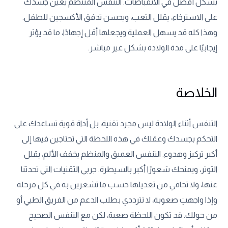
بشكل أفضل في الانقباضات. التنفس المنتظم يعين جسدك
على الاسترخاء، يقلل التعب، ويحسن تدفق الأكسجين للطفل.
وهذا كله قد يسهل العملية ويجعلها أقل إجهادًا، ما قد يؤثر
إيجابيًا على مدة الولادة بشكل غير مباشر.
الخلاصة
التنفس أثناء الولادة ليس مجرد تقنية، بل أداة قوية تساعدك على
التحكم بجسدك وعقلك في هذه اللحظة التي تحتاجين فيها إلى
أكبر تركيز وهدوء. التنفس العميق والمنظم يخفف الألم، يقلل
التوتر، ويمنحك شعورًا أكبر بالسيطرة. جربي التقنيات التي تحدثنا
عنها، ولا تخافي من تعديلها حسب ما تشعرين به في كل مرحلة.
وإذا واجهتِ صعوبة، لا تترددي بطلب الدعم من الفريق الطبي أو
من حولك. قد تكون اللحظة صعبة، لكن مع التنفس الصحيح