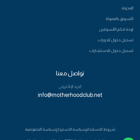
المدونة
التسويق بالعمولة
لوحة تحكم المُسوقين
تسجيل دخول للدورات
تسجيل دخول للاستشارات
تواصل معنا
البريد الإلكتروني
info@motherhoodclub.net
555-123-4567
شروط الاستخدام
سياسة الاسترجاع
سياسة الخصوصية
حجز استشارة