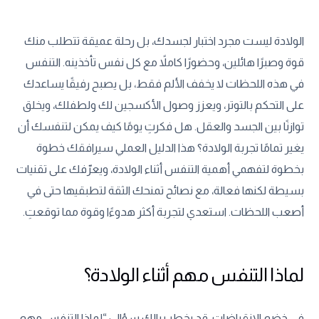
الولادة ليست مجرد اختبار لجسدك، بل رحلة عميقة تتطلب منك
قوة وصبرًا هائلين، وحضورًا كاملاً مع كل نفس تأخذينه. التنفس
في هذه اللحظات لا يخفف الألم فقط، بل يصبح رفيقًا يساعدك
على التحكم بالتوتر، ويعزز وصول الأكسجين لك ولطفلك، ويخلق
توازنًا بين الجسد والعقل. هل فكرتِ يومًا كيف يمكن لتنفسك أن
يغير تمامًا تجربة الولادة؟ هذا الدليل العملي سيرافقك خطوة
بخطوة لتفهمي أهمية التنفس أثناء الولادة، ويعرّفك على تقنيات
بسيطة لكنها فعالة، مع نصائح تمنحك الثقة لتطبقيها حتى في
أصعب اللحظات. استعدي لتجربة أكثر هدوءًا وقوة مما توقعتِ.
لماذا التنفس مهم أثناء الولادة؟
في خضم الانقباضات، قد يخطر ببالك سؤال: “لماذا التنفس مهم