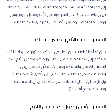
إلى هذا الحد؟” الأمر ليس مجرد وظيفة طبيعية. التنفس هو أداة
بين يديك، تساعدك على السيطرة على الألم وتقليل التوتر، وفي
الوقت ذاته تضمن وصول الأكسجين الضروري لك ولطفلك.
التنفس يخفف الألم ويهدئ جسدك
حين تبدأ الانقباضات، من الطبيعي أن يتصاعد توترك ويزداد قلقك،
ما يؤدي إلى شد العضلات في البطن والظهر، ويجعل الألم أشد.
التنفس العميق والمنتظم يعمل كمسكّن طبيعي، يرخي
العضلات ويبطئ نبضات القلب. جربي أن تأخذي شهيقًا بطيئًا
وزفيرًا مطولاً خلال الانقباضات، وستلاحظين أن الألم يخفت
وجسدك يصبح أقل توترًا.
التنفس يؤمن وصول الأكسجين اللازم